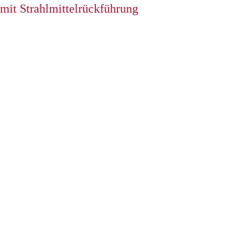
mit Strahlmittelrückführung
STRAHLEN, FÖRDERN, ENTSTAUBEN:
STRAHLRÄUME VON KLEIN
STRAHLTECHNIK MACHEN’S MÖGLICH