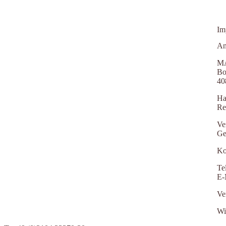
Im
An
MA
Bo
40
Ha
Re
Ve
Ge
Ko
Te
E-
Ve
Wi