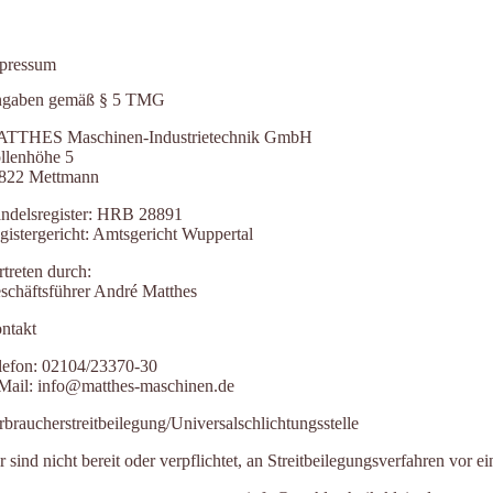
pressum
gaben gemäß § 5 TMG
TTHES Maschinen-Industrietechnik GmbH
llenhöhe 5
822 Mettmann
ndelsregister: HRB 28891
gistergericht: Amtsgericht Wuppertal
rtreten durch:
schäftsführer André Matthes
ntakt
lefon: 02104/23370-30
Mail: info@matthes-maschinen.de
rbraucher­streit­beilegung/Universal­schlichtungs­stelle
r sind nicht bereit oder verpflichtet, an Streitbeilegungsverfahren vor 